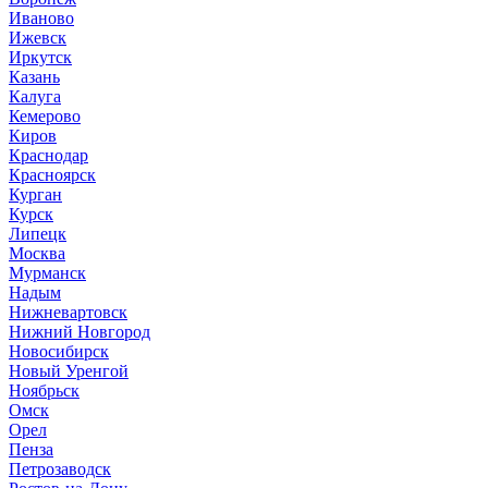
Иваново
Ижевск
Иркутск
Казань
Калуга
Кемерово
Киров
Краснодар
Красноярск
Курган
Курск
Липецк
Москва
Мурманск
Надым
Нижневартовск
Нижний Новгород
Новосибирск
Новый Уренгой
Ноябрьск
Омск
Орел
Пенза
Петрозаводск