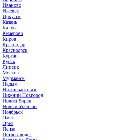
Иваново
Ижевск
Иркутск
Казань
Калуга
Кемерово
Киров
Краснодар
Красноярск
Курган
Курск
Липецк
Москва
Мурманск
Надым
Нижневартовск
Нижний Новгород
Новосибирск
Новый Уренгой
Ноябрьск
Омск
Орел
Пенза
Петрозаводск