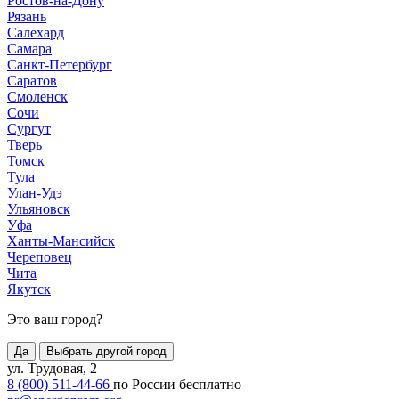
Ростов-на-Дону
Рязань
Салехард
Самара
Санкт-Петербург
Саратов
Смоленск
Сочи
Сургут
Тверь
Томск
Тула
Улан-Удэ
Ульяновск
Уфа
Ханты-Мансийск
Череповец
Чита
Якутск
Это ваш город?
Да
Выбрать другой город
ул. Трудовая, 2
8 (800) 511-44-66
по России бесплатно