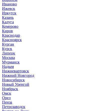
Иваново
Ижевск
Иркутск
Казань
Калуга
Кемерово
Киров
Краснодар
Красноярск
Курган
Курск
Липецк
Москва
Мурманск
Надым
Нижневартовск
Нижний Новгород
Новосибирск
Новый Уренгой
Ноябрьск
Омск
Орел
Пенза
Петрозаводск