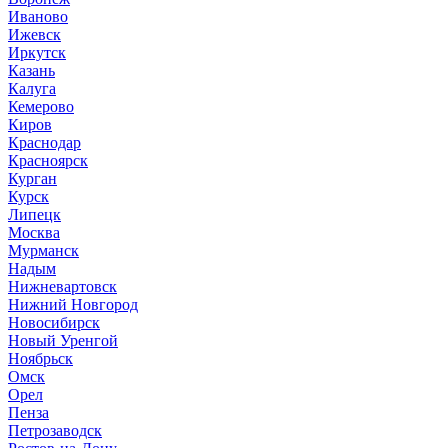
Иваново
Ижевск
Иркутск
Казань
Калуга
Кемерово
Киров
Краснодар
Красноярск
Курган
Курск
Липецк
Москва
Мурманск
Надым
Нижневартовск
Нижний Новгород
Новосибирск
Новый Уренгой
Ноябрьск
Омск
Орел
Пенза
Петрозаводск