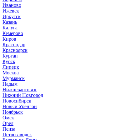
Иваново
Ижевск
Иркутск
Казань
Калуга
Кемерово
Киров
Краснодар
Красноярск
Курган
Курск
Липецк
Москва
Мурманск
Надым
Нижневартовск
Нижний Новгород
Новосибирск
Новый Уренгой
Ноябрьск
Омск
Орел
Пенза
Петрозаводск