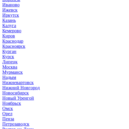
Иваново
Ижевск
Иркутск
Казань
Калуга
Кемерово
Киров
Краснодар
Красноярск
Курган
Курск
Липецк
Москва
Мурманск
Надым
Нижневартовск
Нижний Новгород
Новосибирск
Новый Уренгой
Ноябрьск
Омск
Орел
Пенза
Петрозаводск