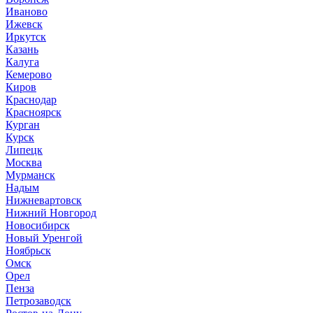
Иваново
Ижевск
Иркутск
Казань
Калуга
Кемерово
Киров
Краснодар
Красноярск
Курган
Курск
Липецк
Москва
Мурманск
Надым
Нижневартовск
Нижний Новгород
Новосибирск
Новый Уренгой
Ноябрьск
Омск
Орел
Пенза
Петрозаводск