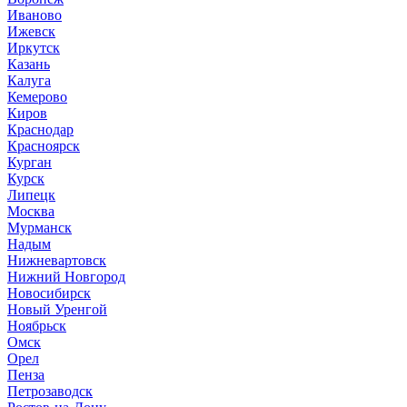
Иваново
Ижевск
Иркутск
Казань
Калуга
Кемерово
Киров
Краснодар
Красноярск
Курган
Курск
Липецк
Москва
Мурманск
Надым
Нижневартовск
Нижний Новгород
Новосибирск
Новый Уренгой
Ноябрьск
Омск
Орел
Пенза
Петрозаводск