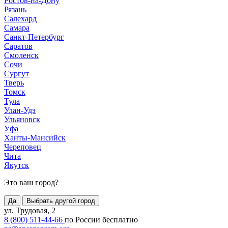
Ростов-на-Дону
Рязань
Салехард
Самара
Санкт-Петербург
Саратов
Смоленск
Сочи
Сургут
Тверь
Томск
Тула
Улан-Удэ
Ульяновск
Уфа
Ханты-Мансийск
Череповец
Чита
Якутск
Это ваш город?
Да
Выбрать другой город
ул. Трудовая, 2
8 (800) 511-44-66
по России бесплатно