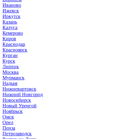
Иваново
Ижевск
Иркутск
Казань
Калуга
Кемерово
Киров
Краснодар
Красноярск
Курган
Курск
Липецк
Москва
Мурманск
Надым
Нижневартовск
Нижний Новгород
Новосибирск
Новый Уренгой
Ноябрьск
Омск
Орел
Пенза
Петрозаводск